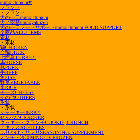
inunoichinichi
®
ブランド
・ブランド
犬の一日
inunoichinichi
犬ノ薬膳
inunoyakuzen
犬の一日フードサポート
inunoichinichi FOOD SUPPORT
全商品
ALL ITEMS
素材
・素材
鶏
CHICKEN
合鴨
DUCK
七面鳥
TURKEY
馬
HORSE
豚
PORK
牛
BEEF
魚
FISH
野菜
VEGETABLE
米
RICE
チーズ
CHEESE
その他
OTHERS
形状
・形状
ジャーキー
JERKY
せんべい
CRACKER
クッキー・クランチ
COOKIE, CRUNCH
アキレス
ACHILLES
ふりかけ・サプリ
SEASONING, SUPPLEMENT
ミンチ・冷凍
MINCED, FROZEN