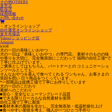
その他
OTHERS
直営店
取扱店
採用情報
お問い合わせ
・オンラインショップ
自社運営オンラインショップ
楽天市場店
Yahoo!ショッピング店
Amazon
scroll
犬の一日の美味しいおやつ
犬の一日は「美味しいおやつ」の専門店。 素材そのものの味
や香りを大切に、完全無添加にこだわって 福岡の自社工場*で
丁寧に仕上げています。
ご褒美としてはもちろん、パートナーとの コミュニケーショ
ンツールとしても。
そんなおやつを喜んで食べてくれる ワンちゃん、お客さまの
笑顔を想い 日々商品をつくっています。
*一部商品は提携工場で丁寧にお作りしています
犬の一日のこだわり
素材へのこだわり
■安心・安全なヒューマングレード品質
■できる限りローカルな自然素材を使用
自社工場で丁寧に製造
■素材本来の風味を生かし、完全無添加・低温乾燥仕上げ
■食べやすい形状を考え、職人が一つひとつ手作り