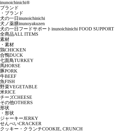
Skip
inunoichinichi
®
to
ブランド
the
・ブランド
content
犬の一日
inunoichinichi
犬ノ薬膳
inunoyakuzen
犬の一日フードサポート
inunoichinichi FOOD SUPPORT
全商品
ALL ITEMS
素材
・素材
鶏
CHICKEN
合鴨
DUCK
七面鳥
TURKEY
馬
HORSE
豚
PORK
牛
BEEF
魚
FISH
野菜
VEGETABLE
米
RICE
チーズ
CHEESE
その他
OTHERS
形状
・形状
ジャーキー
JERKY
せんべい
CRACKER
クッキー・クランチ
COOKIE, CRUNCH