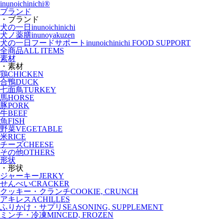
inunoichinichi
®
ブランド
・ブランド
犬の一日
inunoichinichi
犬ノ薬膳
inunoyakuzen
犬の一日フードサポート
inunoichinichi FOOD SUPPORT
全商品
ALL ITEMS
素材
・素材
鶏
CHICKEN
合鴨
DUCK
七面鳥
TURKEY
馬
HORSE
豚
PORK
牛
BEEF
魚
FISH
野菜
VEGETABLE
米
RICE
チーズ
CHEESE
その他
OTHERS
形状
・形状
ジャーキー
JERKY
せんべい
CRACKER
クッキー・クランチ
COOKIE, CRUNCH
アキレス
ACHILLES
ふりかけ・サプリ
SEASONING, SUPPLEMENT
ミンチ・冷凍
MINCED, FROZEN