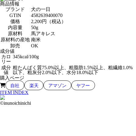
商品情報
ブランド
犬の一日
GTIN
4582639400070
価格
2,200円（税込）
内容量
50g
原材料
馬アキレス
原材料の産地
南米
卸売
OK
成分値
カロ
345kcal/100g
リー
成分
粗たんぱく質75.0%以上、粗脂肪1.5%以上、粗繊維1.0%
値
以下、粗灰分2.0%以下、水分18.0%以下
購入ページ
自社
楽天
アマゾン
ヤフー
ITEM INDEX
©inunoichinichi