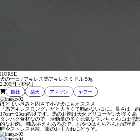
HORSE
犬の一日 / アキレス
馬アキレスミドル 50g
2,200
円（税込）
自社
楽天
アマゾン
ヤフー
ほどよい厚みと固さで小型犬にもオススメ
『馬アキレスロング』だと大きくて噛めないコに。長さは、約
17cm〜23cm程度です。馬のお肉は天然グリコーゲンが多く高
タンパク食材なので、活動量の多く元気なワンちゃんには理想
的なお肉。 噛み応えもあるので、おやつはもちろんお留守番
時やストレス発散、歯のお手入れにどうぞ。