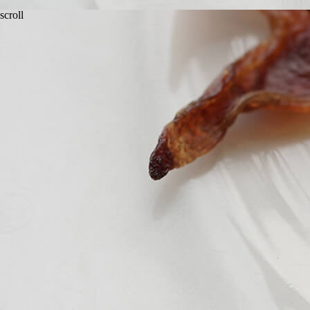
scroll