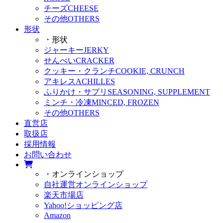
チーズ
CHEESE
その他
OTHERS
形状
・形状
ジャーキー
JERKY
せんべい
CRACKER
クッキー・クランチ
COOKIE, CRUNCH
アキレス
ACHILLES
ふりかけ・サプリ
SEASONING, SUPPLEMENT
ミンチ・冷凍
MINCED, FROZEN
その他
OTHERS
直営店
取扱店
採用情報
お問い合わせ
・オンラインショップ
自社運営オンラインショップ
楽天市場店
Yahoo!ショッピング店
Amazon