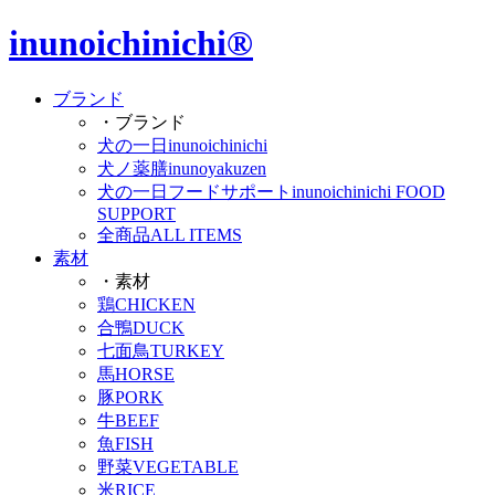
Skip
inunoichinichi
®
to
the
content
ブランド
・ブランド
犬の一日
inunoichinichi
犬ノ薬膳
inunoyakuzen
犬の一日フードサポート
inunoichinichi FOOD
SUPPORT
全商品
ALL ITEMS
素材
・素材
鶏
CHICKEN
合鴨
DUCK
七面鳥
TURKEY
馬
HORSE
豚
PORK
牛
BEEF
魚
FISH
野菜
VEGETABLE
米
RICE