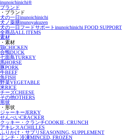
inunoichinichi
®
ブランド
・ブランド
犬の一日
inunoichinichi
犬ノ薬膳
inunoyakuzen
犬の一日フードサポート
inunoichinichi FOOD SUPPORT
全商品
ALL ITEMS
素材
・素材
鶏
CHICKEN
合鴨
DUCK
七面鳥
TURKEY
馬
HORSE
豚
PORK
牛
BEEF
魚
FISH
野菜
VEGETABLE
米
RICE
チーズ
CHEESE
その他
OTHERS
形状
・形状
ジャーキー
JERKY
せんべい
CRACKER
クッキー・クランチ
COOKIE, CRUNCH
アキレス
ACHILLES
ふりかけ・サプリ
SEASONING, SUPPLEMENT
ミンチ・冷凍
MINCED, FROZEN