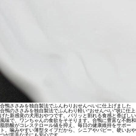
合鴨ささみを独自製法でふんわりおせんべいに仕上げました
合鴨のささみを独自製法でふんわり軽い“おせんべい”状に仕上
げた新感覚の犬用おやつです。パリッと割れる食感と香ばしい
風味で、ワンちゃんの食欲をそそります。合鴨に豊富な不飽和
脂肪酸がコレステロール値を抑え、毎日の健康維持をサポー
ト。噛みやすい薄型タイプだから、シニアやパピー、硬いおや
つが苦手な子にも安心です。