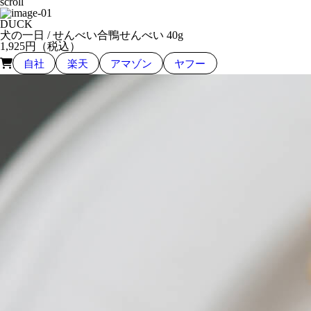
scroll
DUCK
犬の一日 / せんべい
合鴨せんべい 40g
1,925
円（税込）
自社
楽天
アマゾン
ヤフー