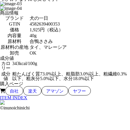
商品情報
ブランド
犬の一日
GTIN
4582639400353
価格
1,925円（税込）
内容量
40g
原材料
合鴨ささみ
原材料の産地
タイ、マレーシア
卸売
OK
成分値
カロ
343kcal/100g
リー
成分
粗たんぱく質73.0%以上、粗脂肪3.0%以上、粗繊維0.3%
値
以下、粗灰分5.0%以下、水分18.0%以下
購入ページ
自社
楽天
アマゾン
ヤフー
ITEM INDEX
©inunoichinichi