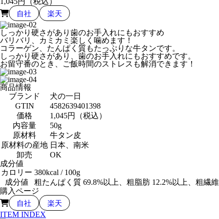
1,045
円（税込）
自社
楽天
しっかり硬さがあり歯のお手入れにもおすすめ
バリバリ、カミカミ楽しく噛めます！
コラーゲン、たんぱく質もたっぷりな牛タンです。
しっかり硬さがあり、歯のお手入れにもおすすめです。
お留守番のとき、ご飯時間のストレスも解消できます！
商品情報
ブランド
犬の一日
GTIN
4582639401398
価格
1,045円（税込）
内容量
50g
原材料
牛タン皮
原材料の産地
日本、南米
卸売
OK
成分値
カロリー
380kcal / 100g
成分値
粗たんぱく質 69.8%以上、粗脂肪 12.2%以上、粗繊維 
購入ページ
自社
楽天
ITEM INDEX