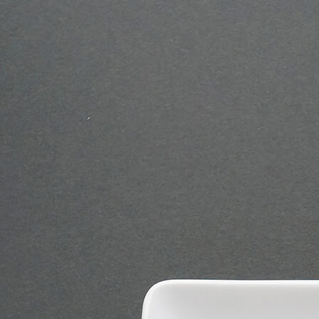
inunoichinichi
®
ブランド
・ブランド
犬の一日
inunoichinichi
犬ノ薬膳
inunoyakuzen
犬の一日フードサポート
inunoichinichi FOOD SUPPORT
全商品
ALL ITEMS
素材
・素材
鶏
CHICKEN
合鴨
DUCK
七面鳥
TURKEY
馬
HORSE
豚
PORK
牛
BEEF
魚
FISH
野菜
VEGETABLE
米
RICE
チーズ
CHEESE
その他
OTHERS
形状
・形状
ジャーキー
JERKY
せんべい
CRACKER
クッキー・クランチ
COOKIE, CRUNCH
アキレス
ACHILLES
ふりかけ・サプリ
SEASONING, SUPPLEMENT
ミンチ・冷凍
MINCED, FROZEN